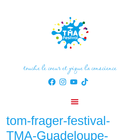
touche le coeur et pique la conscience
tom-frager-festival-
TMA-Guadeloupe-