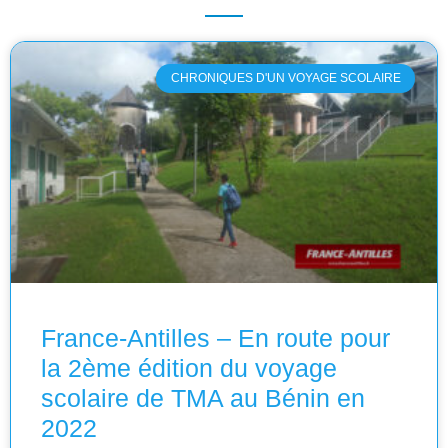
CHRONIQUES D'UN VOYAGE SCOLAIRE
France-Antilles – En route pour
la 2ème édition du voyage
scolaire de TMA au Bénin en
2022