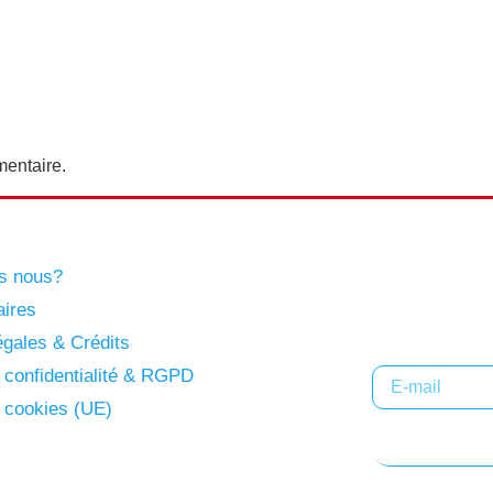
entaire.
s nous?
Abonne
aires
gales & Crédits
e confidentialité & RGPD
e cookies (UE)