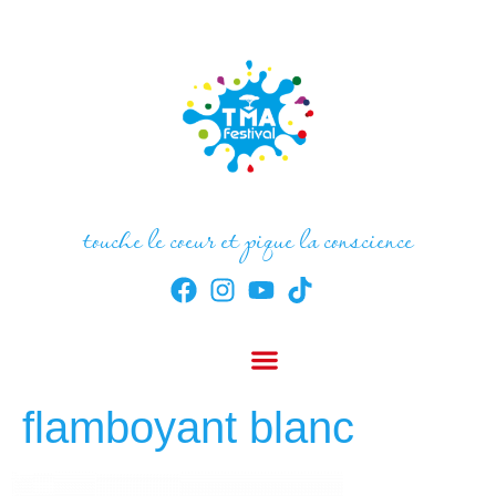
touche le coeur et pique la conscience
flamboyant blanc