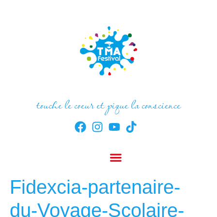
touche le coeur et pique la conscience
Fidexcia-partenaire-
du-Voyage-Scolaire-