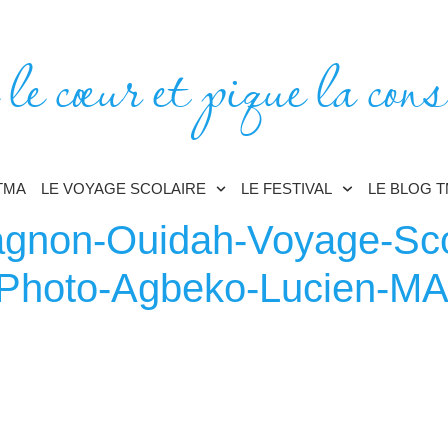
 le cœur et pique la cons
TMA
LE VOYAGE SCOLAIRE
LE FESTIVAL
LE BLOG 
gnon-Ouidah-Voyage-Sco
-Photo-Agbeko-Lucien-M