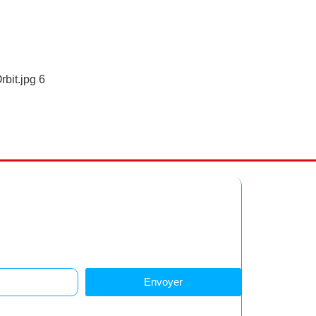
it.jpg 6
z-vous à notre newsletter
Restez informés !
Envoyer