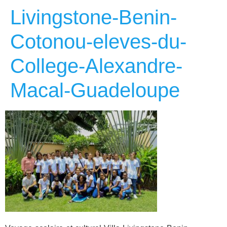
Livingstone-Benin-
Cotonou-eleves-du-
College-Alexandre-
Macal-Guadeloupe