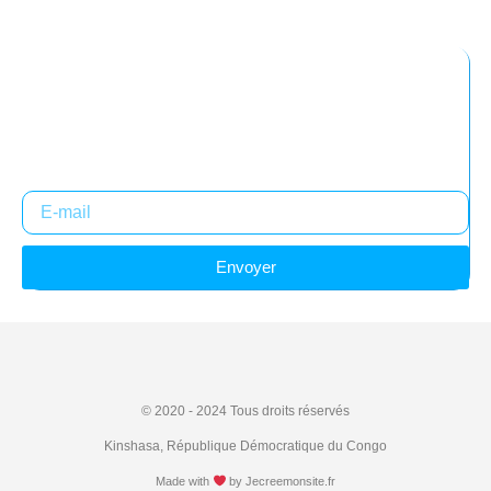
Abonnez-vous à notre newsletter
Restez informés !
Envoyer
© 2020 - 2024
Tous droits réservés
Kinshasa, République Démocratique du Congo
Made with
by
Jecreemonsite.fr​