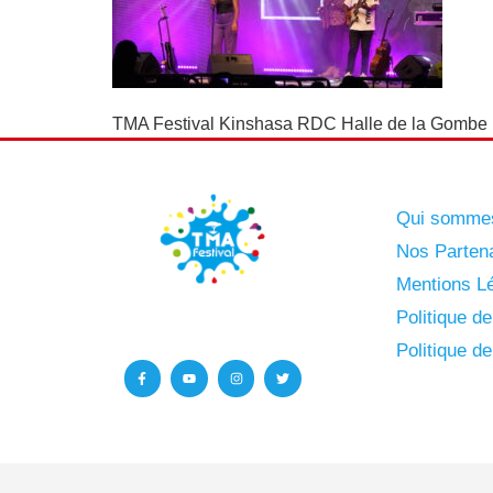
TMA Festival Kinshasa RDC Halle de la Gombe In
Qui somme
Nos Parten
Mentions Lé
Politique d
Politique d