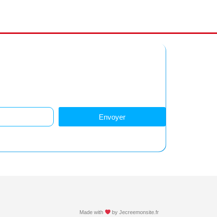
z-vous à notre newsletter
Restez informés !
Envoyer
Made with
by
Jecreemonsite.fr​