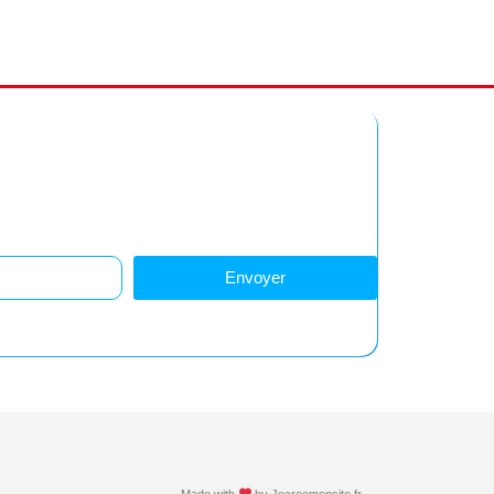
z-vous à notre newsletter
Restez informés !
Envoyer
Made with
by
Jecreemonsite.fr​