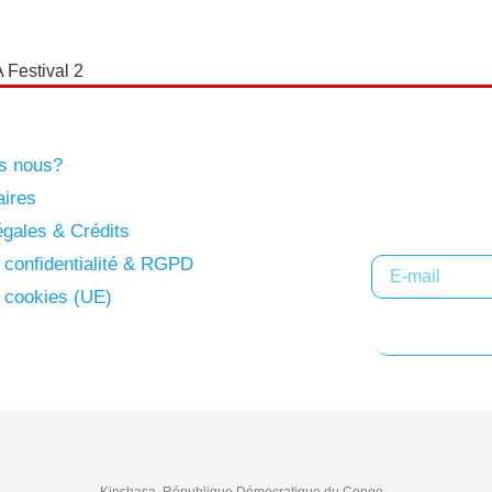
 Festival 2
s nous?
Abonne
aires
gales & Crédits
e confidentialité & RGPD
e cookies (UE)
Kinshasa, République Démocratique du Congo