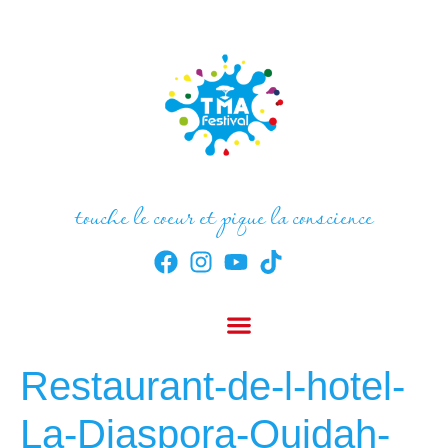
touche le coeur et pique la conscience
Restaurant-de-l-hotel-
La-Diaspora-Ouidah-