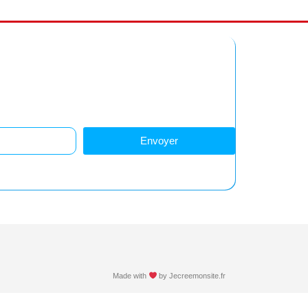
z-vous à notre newsletter
Restez informés !
Envoyer
Made with
by
Jecreemonsite.fr​