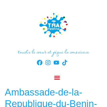
touche le coeur et pique la conscience
Ambassade-de-la-
Republique-du-Benin-