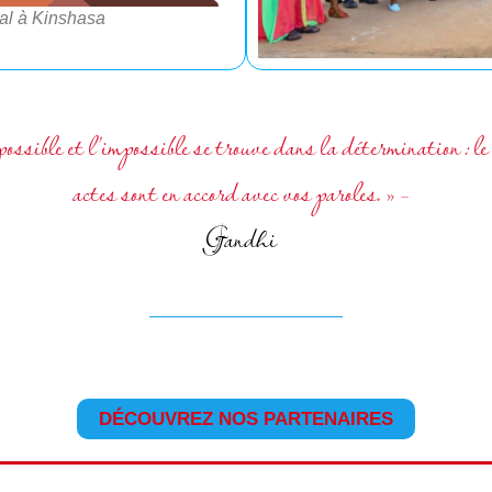
val à Kinshasa
ossible et l’impossible se trouve dans la détermination : le
actes sont en accord avec vos paroles. » –
Gandhi
DÉCOUVREZ NOS PARTENAIRES